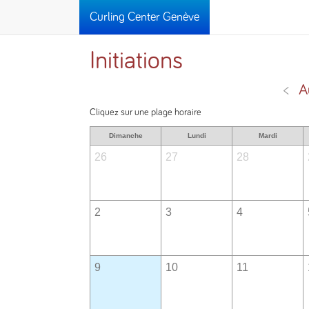
Curling Center Genève
Initiations
<
A
Cliquez sur une plage horaire
Dimanche
Lundi
Mardi
26
27
28
2
3
4
9
10
11