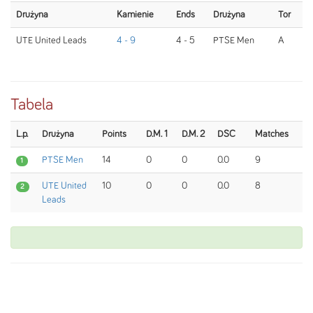
Drużyna
Kamienie
Ends
Drużyna
Tor
UTE United Leads
4 - 9
4 - 5
PTSE Men
A
Tabela
L.p.
Drużyna
Points
D.M. 1
D.M. 2
DSC
Matches
PTSE Men
14
0
0
0.0
9
1
UTE United
10
0
0
0.0
8
2
Leads