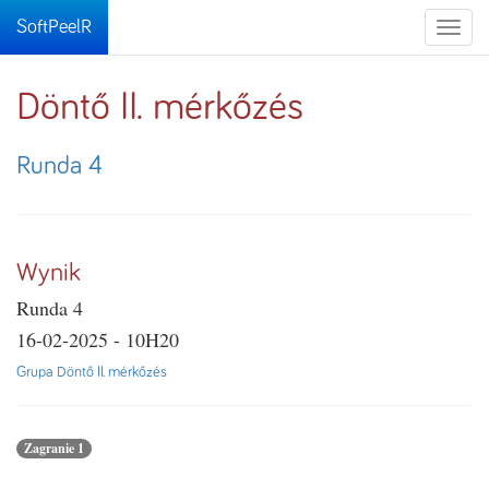
SoftPeelR
Toggle
naviga
Döntő II. mérkőzés
Runda 4
Wynik
Runda 4
16-02-2025 - 10H20
Grupa Döntő II. mérkőzés
Zagranie 1