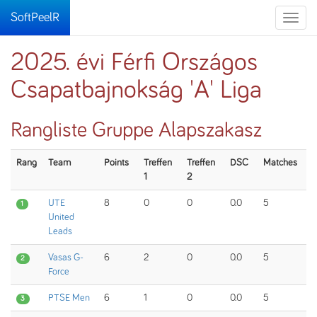
SoftPeelR
Toggle
naviga
2025. évi Férfi Országos
Csapatbajnokság 'A' Liga
Rangliste Gruppe Alapszakasz
Rang
Team
Points
Treffen
Treffen
DSC
Matches
1
2
UTE
8
0
0
0.0
5
1
United
Leads
Vasas G-
6
2
0
0.0
5
2
Force
PTSE Men
6
1
0
0.0
5
3