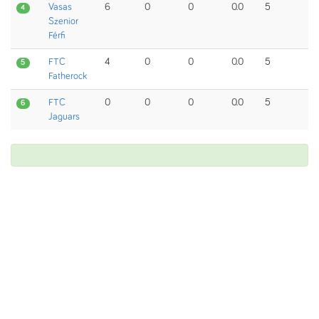
Vasas
6
0
0
0.0
5
4
Szenior
Férfi
FTC
4
0
0
0.0
5
5
Fatherock
FTC
0
0
0
0.0
5
6
Jaguars