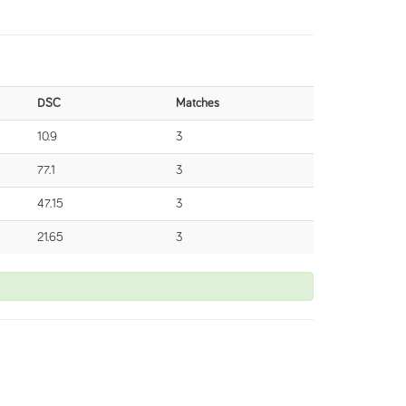
DSC
Matches
10.9
3
77.1
3
47.15
3
21.65
3