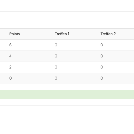
Points
Treffen 1
Treffen 2
6
0
0
4
0
0
2
0
0
0
0
0