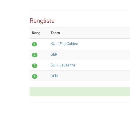
Rangliste
Rang
Team
SUI - Zug Cablex
1
GER
2
SUI - Lausanne
3
DEN
4