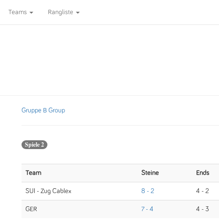
Teams
Rangliste
Gruppe B Group
Spiele 2
Team
Steine
Ends
SUI - Zug Cablex
8 - 2
4 - 2
GER
7 - 4
4 - 3