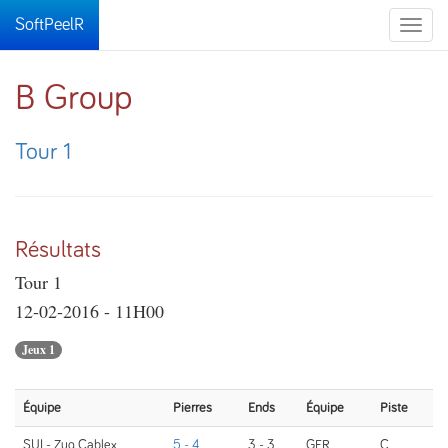
SoftPeelR
Toggle
naviga
B Group
Tour 1
Résultats
Tour 1
12-02-2016 - 11H00
Jeux 1
Équipe
Pierres
Ends
Équipe
Piste
SUI - Zug Cablex
5 - 4
3 - 3
GER
C