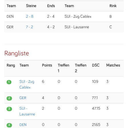
Team
Steine
Ends
Team
Rink
DEN
2 - 8
2 - 4
SUI - Zug Cablex
B
GER
7 - 2
4 - 2
SUI - Lausanne
C
Rangliste
Rang
Team
Points
Treffen
Treffen
DSC
Matches
1
2
SUI - Zug
6
0
0
10.9
3
1
Cablex
GER
4
0
0
77.1
3
2
SUI -
2
0
0
47.15
3
3
Lausanne
DEN
0
0
0
21.65
3
4