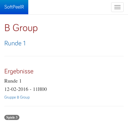
SoftPeelR
Toggle
naviga
B Group
Runde 1
Ergebnisse
Runde 1
12-02-2016 - 11H00
Gruppe B Group
Spiele 3