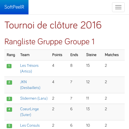
SoftPeelR
Toggle
naviga
Tournoi de clôture 2016
Rangliste Gruppe Groupe 1
Rang
Team
Points
Ends
Steine
Matches
Les Trésors
4
8
15
2
1
(Artico)
JKN
4
7
12
2
2
(Desbaillets)
Slidermen (Lanz)
2
7
11
2
3
CoeurLinge
2
6
13
2
4
(Suter)
Les Consuls
2
6
10
2
5