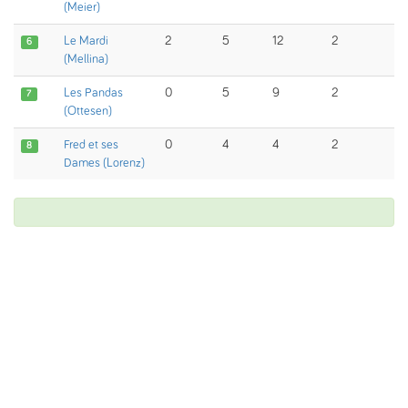
(Meier)
Le Mardi
2
5
12
2
6
(Mellina)
Les Pandas
0
5
9
2
7
(Ottesen)
Fred et ses
0
4
4
2
8
Dames (Lorenz)