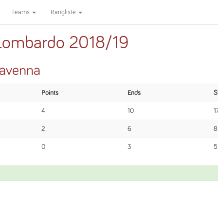
Teams
Rangliste
 Lombardo 2018/19
iavenna
Points
Ends
S
4
10
1
2
6
8
0
3
5