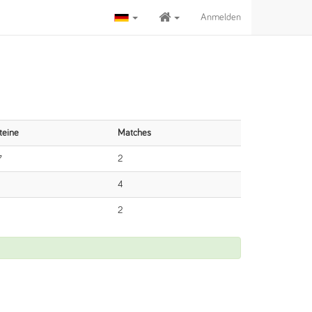
Anmelden
teine
Matches
7
2
4
2