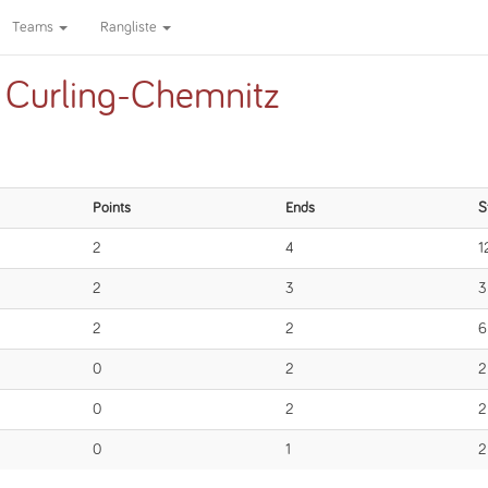
Teams
Rangliste
t Curling-Chemnitz
Points
Ends
S
2
4
1
2
3
3
2
2
6
0
2
2
0
2
2
0
1
2