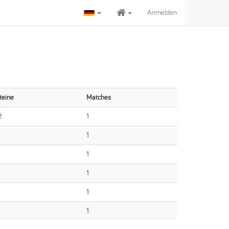
Anmelden
teine
Matches
2
1
1
1
1
1
1