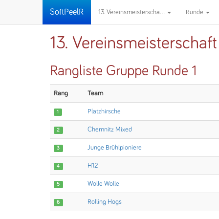
SoftPeelR
13. Vereinsmeisterscha...
Runde
13. Vereinsmeisterschaf
Rangliste Gruppe Runde 1
Rang
Team
Platzhirsche
1
Chemnitz Mixed
2
Junge Brühlpioniere
3
H12
4
Wolle Wolle
5
Rolling Hogs
6