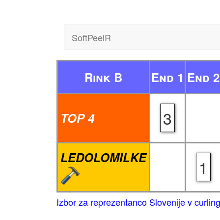
SoftPeelR
Rink B
End 1
End 2
3
TOP 4
LEDOLOMILKE
1
Izbor za reprezentanco Slovenije v curli