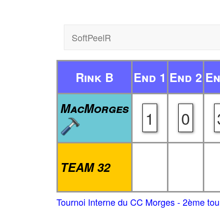
SoftPeelR
Rink B
End 1
End 2
En
MacMorges
1
0
TEAM 32
Tournoi Interne du CC Morges - 2ème tou