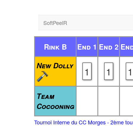
SoftPeelR
Rink B
End 1
End 2
End
New Dolly
1
1
1
Team
Cocooning
Tournoi Interne du CC Morges - 2ème tou