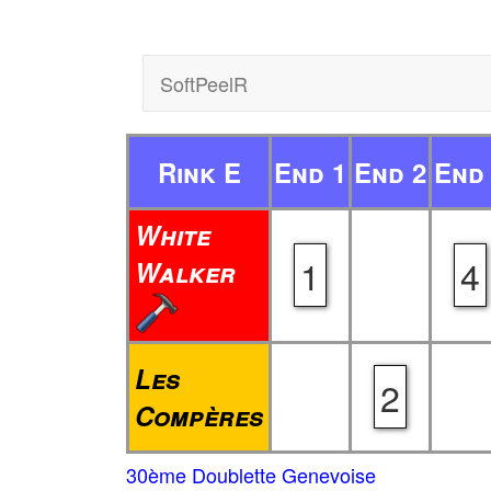
SoftPeelR
Rink E
End 1
End 2
End
White
1
4
Walker
Les
2
Compères
30ème Doublette Genevoise