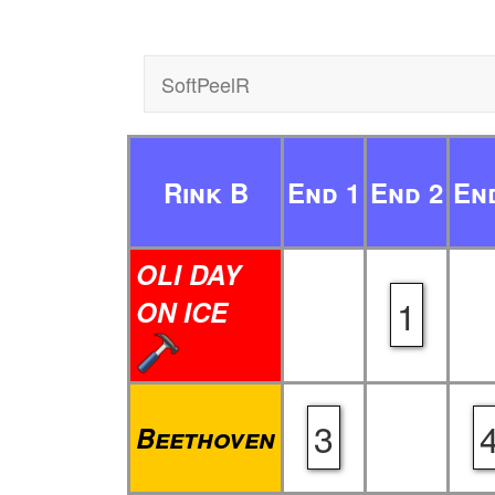
SoftPeelR
Rink B
End 1
End 2
En
OLI DAY
1
ON ICE
3
Beethoven