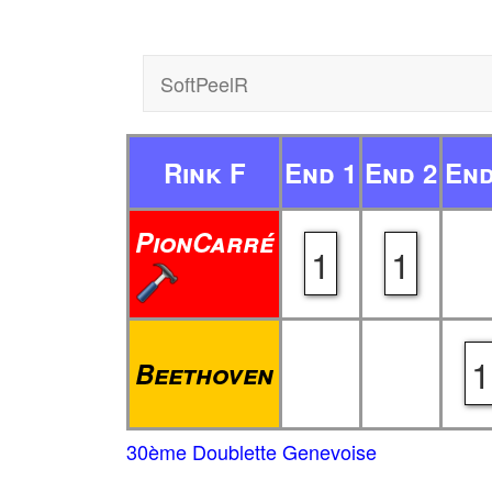
SoftPeelR
Rink F
End 1
End 2
End
PionCarré
1
1
1
Beethoven
30ème Doublette Genevoise