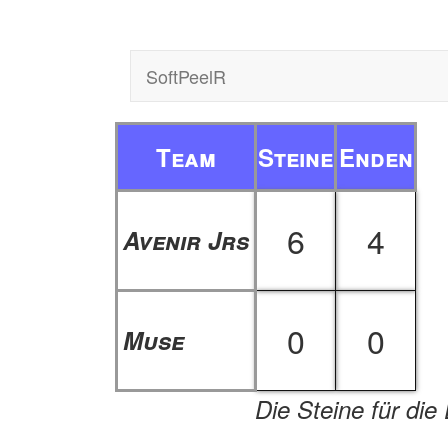
SoftPeelR
Team
Steine
Enden
6
4
Avenir Jrs
0
0
Muse
Die Steine für die