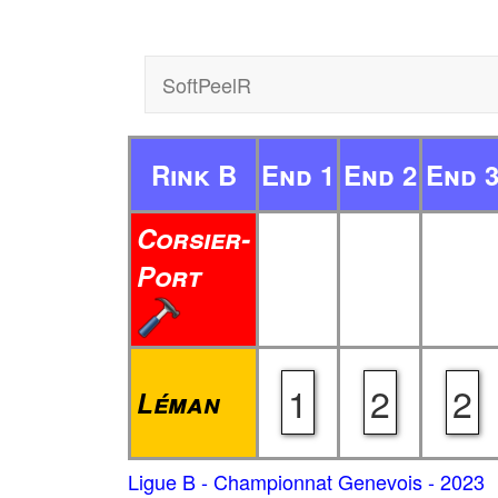
SoftPeelR
Rink B
End 1
End 2
End 
Corsier-
Port
1
2
2
Léman
Ligue B - Championnat Genevois - 2023