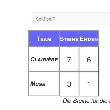
SoftPeelR
Team
Steine
Enden
7
6
Clairière
3
1
Muse
Die Steine für die