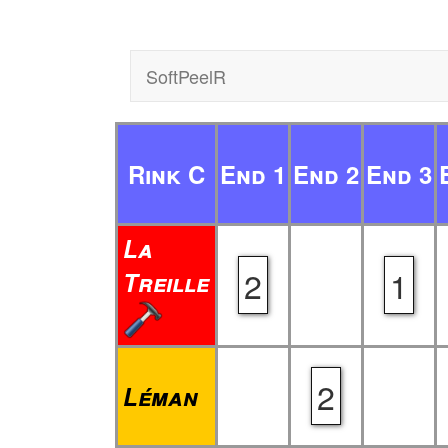
SoftPeelR
Rink C
End 1
End 2
End 3
La
2
1
Treille
2
Léman