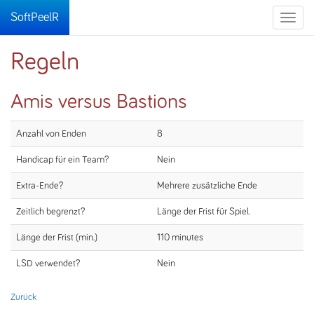
SoftPeelR
Toggle
naviga
Regeln
Amis versus Bastions
Anzahl von Enden
8
Handicap für ein Team?
Nein
Extra-Ende?
Mehrere zusätzliche Ende
Zeitlich begrenzt?
Länge der Frist für Spiel.
Länge der Frist (min.)
110 minutes
LSD verwendet?
Nein
Zurück