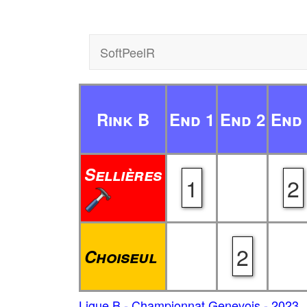
SoftPeelR
Rink B
End 1
End 2
End 
Sellières
1
2
2
Choiseul
Ligue B - Championnat Genevois - 2023