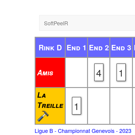
SoftPeelR
Rink D
End 1
End 2
End 3
4
1
Amis
La
1
Treille
Ligue B - Championnat Genevois - 2023