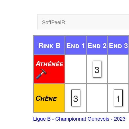
SoftPeelR
Rink B
End 1
End 2
End 3
Athénée
3
3
1
Chêne
Ligue B - Championnat Genevois - 2023