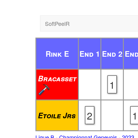
SoftPeelR
Rink E
End 1
End 2
End
Bracasset
1
2
1
Etoile Jrs
Ligue B - Championnat Genevois - 2023