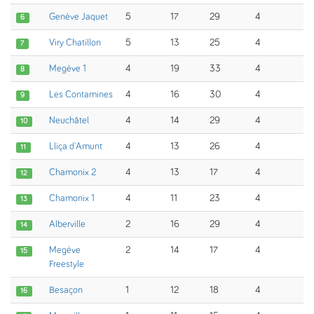
Genève Jaquet
5
17
29
4
6
Viry Chatillon
5
13
25
4
7
Megève 1
4
19
33
4
8
Les Contamines
4
16
30
4
9
Neuchâtel
4
14
29
4
10
Lliça d'Amunt
4
13
26
4
11
Chamonix 2
4
13
17
4
12
Chamonix 1
4
11
23
4
13
Alberville
2
16
29
4
14
Megève
2
14
17
4
15
Freestyle
Besaçon
1
12
18
4
16