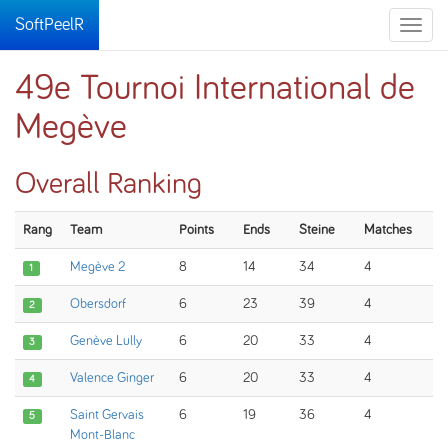
SoftPeelR
Toggle
naviga
49e Tournoi International de
Megève
Overall Ranking
Rang
Team
Points
Ends
Steine
Matches
Megève 2
8
14
34
4
1
Obersdorf
6
23
39
4
2
Genève Lully
6
20
33
4
3
Valence Ginger
6
20
33
4
4
Saint Gervais
6
19
36
4
5
Mont-Blanc