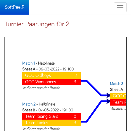
SoftPeelR
Toggle
naviga
Turnier Paarungen für 2
Match 1
- Halbfinale
Sheet A
- 09-03-2022 - 19H00
GCC Oldboys
12
GCC Wannabees
3
Match 3
- Fi
Verlierer aus der Runde
Sheet A
- 16
GCC Old
Team Risi
Match 2
- Halbfinale
Verlierer ist 2
Sheet B
- 07-03-2022 - 19H00
Team Rising Stars
8
Team Ladies
3
Verlierer aus der Runde