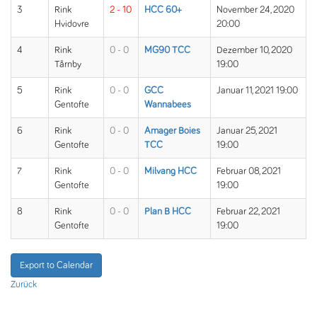
3
Rink
2 - 10
HCC 60+
November 24, 2020
Hvidovre
20:00
4
Rink
0 - 0
MG90 TCC
Dezember 10, 2020
Tårnby
19:00
5
Rink
0 - 0
GCC
Januar 11, 2021 19:00
Gentofte
Wannabees
6
Rink
0 - 0
Amager Boies
Januar 25, 2021
Gentofte
TCC
19:00
7
Rink
0 - 0
Milvang HCC
Februar 08, 2021
Gentofte
19:00
8
Rink
0 - 0
Plan B HCC
Februar 22, 2021
Gentofte
19:00
Export to Calendar
Zurück