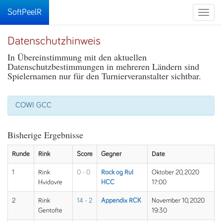
SoftPeelR
Toggle
naviga
Datenschutzhinweis
In Übereinstimmung mit den aktuellen
Datenschutzbestimmungen in mehreren Ländern sind
Spielernamen nur für den Turnierveranstalter sichtbar.
COWI GCC
Bisherige Ergebnisse
Runde
Rink
Score
Gegner
Date
1
Rink
0 - 0
Rock og Rul
Oktober 20, 2020
Hvidovre
HCC
17:00
2
Rink
14 - 2
Appendix RCK
November 10, 2020
Gentofte
19:30