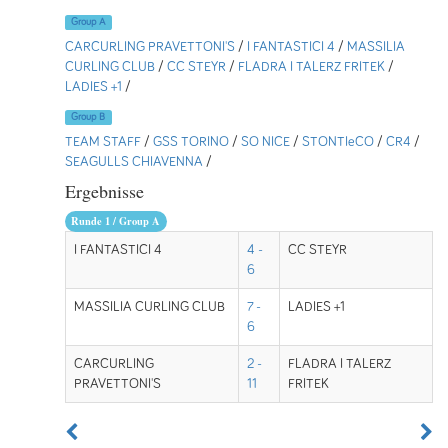
Group A
CARCURLING PRAVETTONI'S
/
I FANTASTICI 4
/
MASSILIA
CURLING CLUB
/
CC STEYR
/
FLADRA I TALERZ FRITEK
/
LADIES +1
/
Group B
TEAM STAFF
/
GSS TORINO
/
SO NICE
/
STONTIeCO
/
CR4
/
SEAGULLS CHIAVENNA
/
Ergebnisse
Runde 1 / Group A
I FANTASTICI 4
4 -
CC STEYR
6
MASSILIA CURLING CLUB
7 -
LADIES +1
6
CARCURLING
2 -
FLADRA I TALERZ
PRAVETTONI'S
11
FRITEK