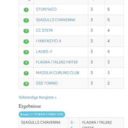
STONTIeCO
3
6
1
SEAGULLS CHIAVENNA
3
5
2
CC STEYR
3
4
3
I FANTASTICI 4
3
4
4
LADIES +1
3
4
5
FLADRA I TALERZ FRITEK
3
3
6
MASSILIA CURLING CLUB
3
3
7
GSS TORINO
3
2
8
Vollständige Rangliste »
Ergebnisse
Runde 3 / TURNO UNIFICATO
SEAGULLS CHIAVENNA
6 -
FLADRA I TALERZ