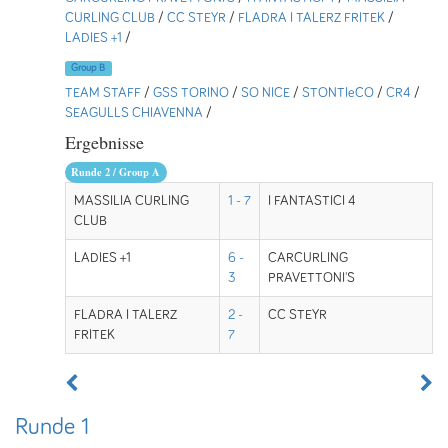
CURLING CLUB
/
CC STEYR
/
FLADRA I TALERZ FRITEK
/
LADIES +1
/
Group B
TEAM STAFF
/
GSS TORINO
/
SO NICE
/
STONTIeCO
/
CR4
/
SEAGULLS CHIAVENNA
/
Ergebnisse
Runde 2 / Group A
MASSILIA CURLING
1 - 7
I FANTASTICI 4
CLUB
LADIES +1
6 -
CARCURLING
3
PRAVETTONI'S
FLADRA I TALERZ
2 -
CC STEYR
FRITEK
7
Runde 1