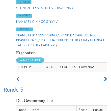
1-2 POSTO
STONTIeCO
/
SEAGULLS CHIAVENNA
/
3-4 POSTO
I FANTASTICI 4
/
CC STEYR
/
5-12 POSTO
TEAM STAFF
/
GSS TORINO
/
SO NICE
/
CARCURLING
PRAVETTONI'S
/
MASSILIA CURLING CLUB
/
CR4
/
FLADRA I
TALERZ FRITEK
/
LADIES +1
/
Ergebnisse
Runde 4 / 1-2 POSTO
STONTIeCO
4 - 6
SEAGULLS CHIAVENNA
Runde 3
Die Gesamtrangliste
Rang
Team
Spiele
Punkte