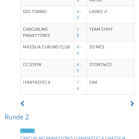
6
FRITEK
GSS TORINO
4 -
LADIES +1
5
CARCURLING
2 -
TEAM STAFF
PRAVETTONI'S
8
MASSILIA CURLING CLUB
4 -
SO NICE
4
CC STEYR
4 -
STONTIeCO
5
I FANTASTICI 4
7 -
CR4
4
Runde 2
Group A
CARCURLING PRAVETTONI'S
/
I FANTASTICI 4
/
MASSILIA