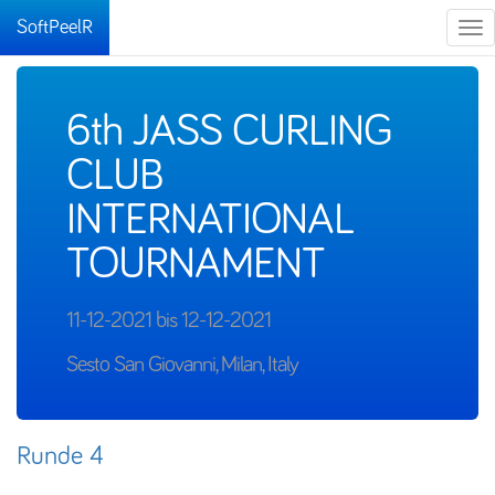
SoftPeelR
Tog
nav
6th JASS CURLING
CLUB
INTERNATIONAL
TOURNAMENT
11-12-2021 bis 12-12-2021
Sesto San Giovanni, Milan, Italy
Runde 4