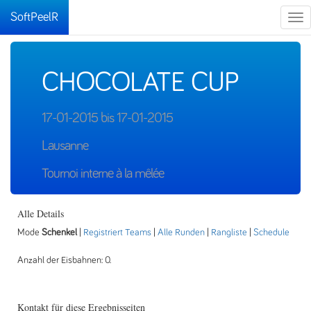
SoftPeelR
Tog
nav
CHOCOLATE CUP
17-01-2015 bis 17-01-2015
Lausanne
Tournoi interne à la mêlée
Alle Details
Mode
Schenkel
|
Registriert Teams
|
Alle Runden
|
Rangliste
|
Schedule
Anzahl der Eisbahnen: 0.
Kontakt für diese Ergebnisseiten