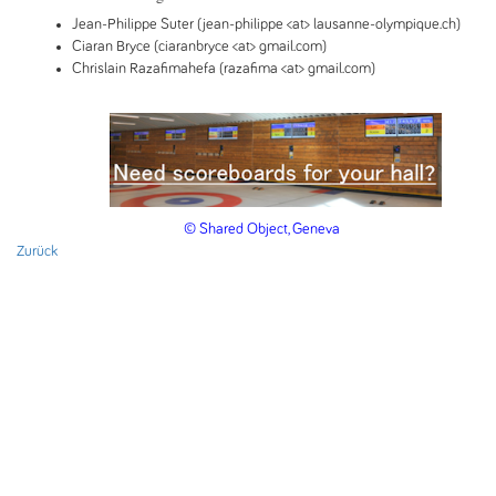
Jean-Philippe Suter (jean-philippe <at> lausanne-olympique.ch)
Ciaran Bryce (ciaranbryce <at> gmail.com)
Chrislain Razafimahefa (razafima <at> gmail.com)
© Shared Object, Geneva
Zurück