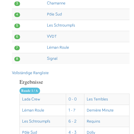
Chamanne
3
Pôle Sud
4
Les Schtroumpfs
5
VVDT
6
Léman Roule
7
Signal
8
Vollständige Rangliste
Ergebnisse
Runde 1 / A
Lada Crew
0 - 0
Les Terribles
Léman Roule
1 - 7
Dernière Minute
Les Schtroumpfs
6 - 2
Requins
Pôle Sud
4 - 3
Dolly