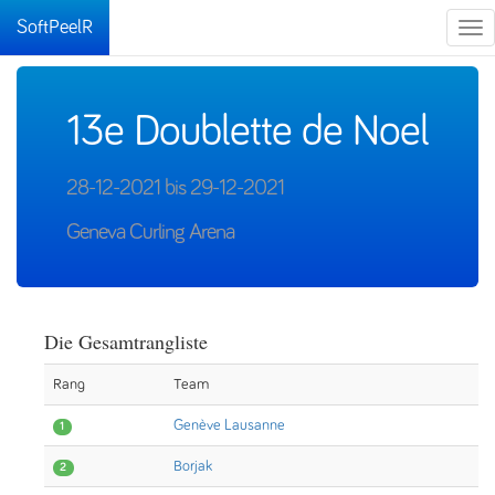
SoftPeelR
Tog
nav
13e Doublette de Noel
28-12-2021 bis 29-12-2021
Geneva Curling Arena
Die Gesamtrangliste
Rang
Team
Genève Lausanne
1
Borjak
2