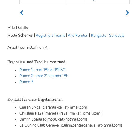
Alle Details
Mode
Schenkel
|
Registriert Teams
|
Alle Runden
|
Rangliste
|
Schedule
Anzahl der Eisbahnen: 4.
Ergebnisse und Tabellen von rund
Runde 1
- mar 18h et 19h30
Runde 2
- mar 21h et mer 18h
Runde 3
Kontakt für diese Ergebnisseiten
Ciaran Bryce (ciaranbryce <at> gmail.com)
Chrislain Razafimahefa (razafima <at> gmail.com)
Dimitri Boada (dimb88 <at> hotmail.com)
Le Curling Club Genève (curling.center.geneva <at> gmail.com)