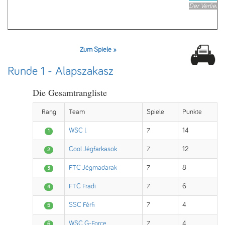
Der Verlierer 
Zum Spiele »
Runde 1 - Alapszakasz
Die Gesamtrangliste
Rang
Team
Spiele
Punkte
WSC I.
7
14
1
Cool Jégfarkasok
7
12
2
FTC Jégmadarak
7
8
3
FTC Fradi
7
6
4
SSC Férfi
7
4
5
WSC G-Force
7
4
6