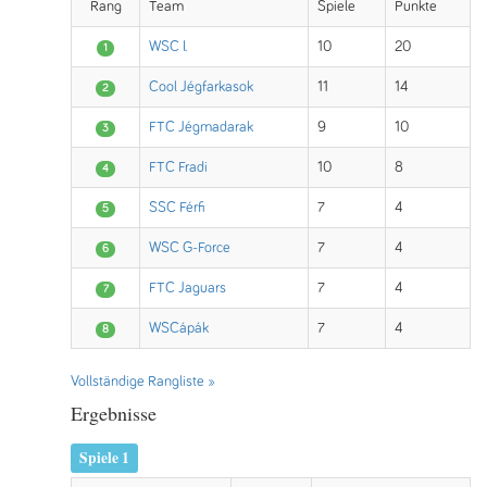
Rang
Team
Spiele
Punkte
WSC I.
10
20
1
Cool Jégfarkasok
11
14
2
FTC Jégmadarak
9
10
3
FTC Fradi
10
8
4
SSC Férfi
7
4
5
WSC G-Force
7
4
6
FTC Jaguars
7
4
7
WSCápák
7
4
8
Vollständige Rangliste »
Ergebnisse
Spiele 1