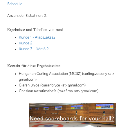
Schedule
Anzahl der Eisbahnen: 2.
Ergebnisse und Tabellen von rund
Runde 1
- Alapszakasz
Runde 2
Runde 3
- Döntő 2.
Kontakt für diese Ergebnisseiten
Hungarian Curling Association (MCSZ) (curling.verseny <at>
gmail.com)
Ciaran Bryce (ciaranbryce <at> gmail.com)
Chrislain Razafimahefa (razafima <at> gmail.com)