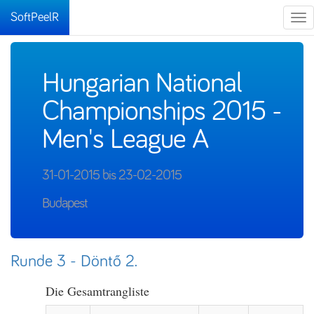
SoftPeelR
Tog
nav
Hungarian National
Championships 2015 -
Men's League A
31-01-2015 bis 23-02-2015
Budapest
Runde 3 - Döntő 2.
Die Gesamtrangliste