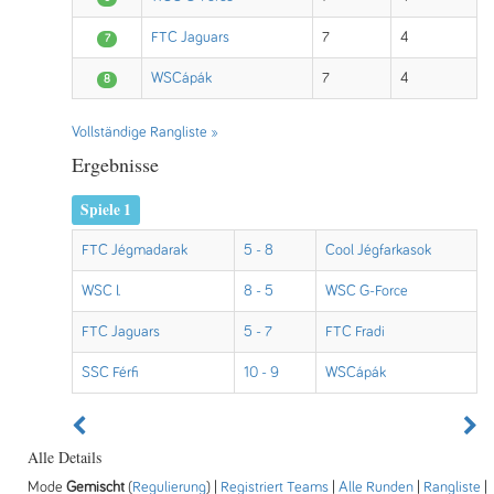
FTC Jaguars
7
4
7
WSCápák
7
4
8
Vollständige Rangliste »
Ergebnisse
Spiele 1
FTC Jégmadarak
5 - 8
Cool Jégfarkasok
WSC I.
8 - 5
WSC G-Force
FTC Jaguars
5 - 7
FTC Fradi
SSC Férfi
10 - 9
WSCápák
Alle Details
Mode
Gemischt
(
Regulierung
) |
Registriert Teams
|
Alle Runden
|
Rangliste
|