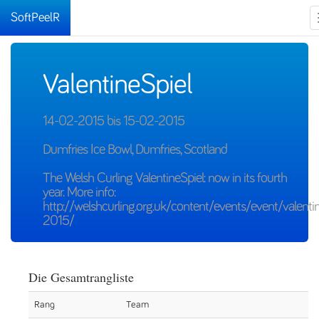
SoftPeelR
ValentineSpiel
14-02-2015 bis 15-02-2015
Dumfries Ice Bowl, Dumfries, Scotland
The Welsh Curling ValentineSpiel: now in its fourth
year. More info:
http://welshcurling.org.uk/content/events/event/valentin
2015/
Die Gesamtrangliste
Rang
Team