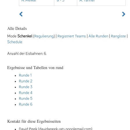
H. Meikle
9 - 3
A. Tanner
Alle Details
Mode
Schenkel
(
Regulierung
) |
Registriert Teams
|
Alle Runden
|
Rangliste
|
Schedule
Anzahl der Eisbahnen: 6.
Ergebnisse und Tabellen von rund
Runde 1
Runde 2
Runde 3
Runde 4
Runde 5
Runde 6
Kontakt für diese Ergebnisseiten
David Peek (davidapeek <at> googlemail.com)