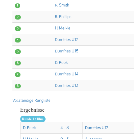
R. Smith
1
R. Phillips
2
H. Meikle
3
Dumfries U17
4
Dumfries U15
5
D. Peek
6
Dumfries U14
7
Dumfries U13
8
Vollständige Rangliste
Ergebnisse
Runde 1 / Blue
D. Peek
4 - 8
Dumfries U17