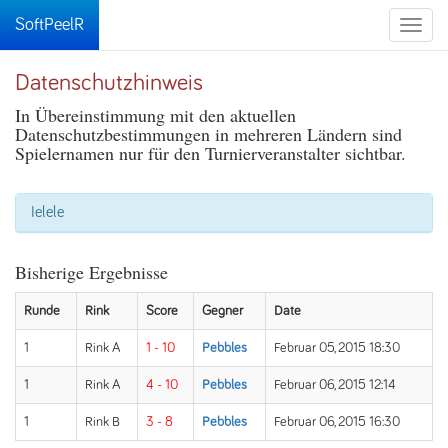
SoftPeelR
Toggle
naviga
Datenschutzhinweis
In Übereinstimmung mit den aktuellen
Datenschutzbestimmungen in mehreren Ländern sind
Spielernamen nur für den Turnierveranstalter sichtbar.
Ielele
Bisherige Ergebnisse
Runde
Rink
Score
Gegner
Date
1
Rink A
1 - 10
Pebbles
Februar 05, 2015 18:30
1
Rink A
4 - 10
Pebbles
Februar 06, 2015 12:14
1
Rink B
3 - 8
Pebbles
Februar 06, 2015 16:30