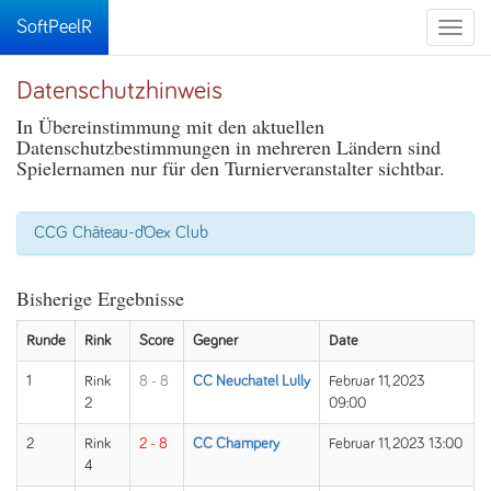
SoftPeelR
Toggle
naviga
Datenschutzhinweis
In Übereinstimmung mit den aktuellen
Datenschutzbestimmungen in mehreren Ländern sind
Spielernamen nur für den Turnierveranstalter sichtbar.
CCG Château-d’Oex Club
Bisherige Ergebnisse
Runde
Rink
Score
Gegner
Date
1
Rink
8 - 8
CC Neuchatel Lully
Februar 11, 2023
2
09:00
2
Rink
2 - 8
CC Champery
Februar 11, 2023 13:00
4