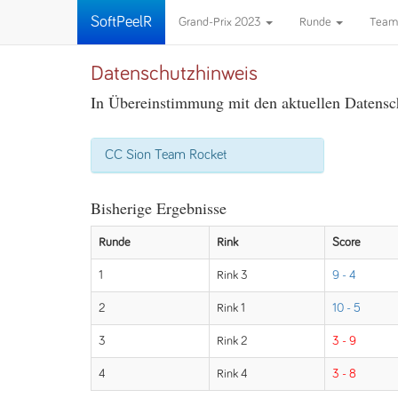
SoftPeelR
Grand-Prix 2023
Runde
Tea
Datenschutzhinweis
In Übereinstimmung mit den aktuellen Datensch
CC Sion Team Rocket
Bisherige Ergebnisse
Runde
Rink
Score
1
Rink 3
9 - 4
2
Rink 1
10 - 5
3
Rink 2
3 - 9
4
Rink 4
3 - 8