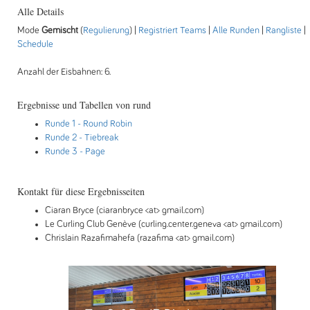
Alle Details
Mode
Gemischt
(
Regulierung
) |
Registriert Teams
|
Alle Runden
|
Rangliste
|
Schedule
Anzahl der Eisbahnen: 6.
Ergebnisse und Tabellen von rund
Runde 1
- Round Robin
Runde 2
- Tiebreak
Runde 3
- Page
Kontakt für diese Ergebnisseiten
Ciaran Bryce (ciaranbryce <at> gmail.com)
Le Curling Club Genève (curling.center.geneva <at> gmail.com)
Chrislain Razafimahefa (razafima <at> gmail.com)