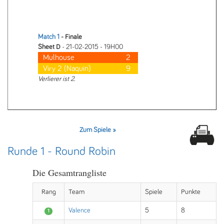
Match 1
- Finale
Sheet D
- 21-02-2015 - 19H00
Mulhouse
2
Viry 2 (Naquin)
9
Verlierer ist 2.
Zum Spiele »
Runde 1 - Round Robin
Die Gesamtrangliste
Rang
Team
Spiele
Punkte
Valence
5
8
1