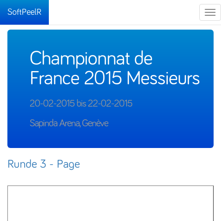
SoftPeelR
Tog
nav
Championnat de
France 2015 Messieurs
20-02-2015 bis 22-02-2015
Sapinda Arena, Genève
Runde 3 - Page