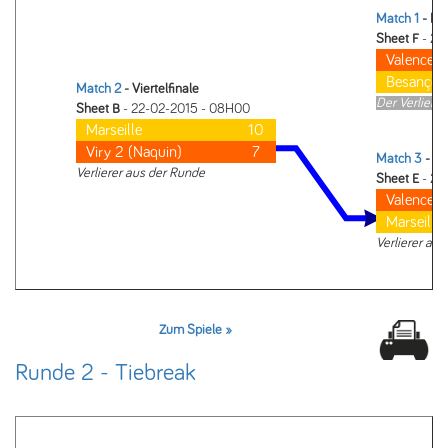
Match 1
- Hal
Sheet F
- 22
Valence
Besançon
Match 2
- Viertelfinale
Der Verlierer 
Sheet B
- 22-02-2015 - 08H00
Marseille
10
Viry 2 (Naquin)
7
Match 3
- Ve
Verlierer aus der Runde
Sheet E
- 22
Valence
Marseille
Verlierer au
Zum Spiele »
Runde 2 - Tiebreak