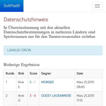
SoftPeelR
Toggle
naviga
Datenschutzhinweis
In Übereinstimmung mit den aktuellen
Datenschutzbestimmungen in mehreren Ländern sind
Spielernamen nur für den Turnierveranstalter sichtbar.
LAVAUX-ORON
Bisherige Ergebnisse
Runde
Rink
Score
Gegner
Date
1
Rink
8 - 1
MORGES
März 21, 2015
E
08:45
2
Rink
3 - 6
OUEST LAUSANNOIS
März 21, 2015
D
11:15