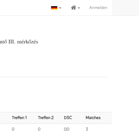
Anmelden
ntő III. mérkőzés
Treffen 1
Treffen 2
DSC
Matches
0
0
0.0
3