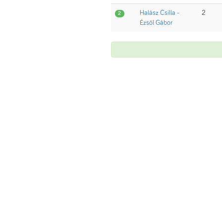
Halász Csilla -
2
2
Ézsöl Gábor