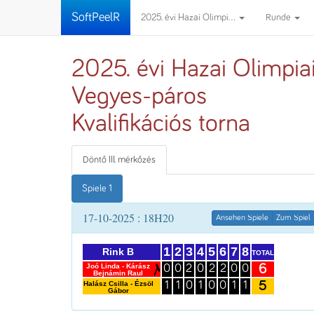
SoftPeelR
2025. évi Hazai Olimpi...
Runde
2025. évi Hazai Olimpia
Vegyes-páros
Kvalifikációs torna
Döntő III. mérkőzés
Spiele 1
17-10-2025 : 18H20
Ansehen Spiele
Zum Spiel
1
2
3
4
5
6
7
8
Rink B
TOTAL
6
Joó Linda - Kárász
0
0
2
0
2
2
0
0
Bejnámin Raul
5
Halász Csilla - Ézsöl
1
1
0
1
0
0
1
1
Gábor