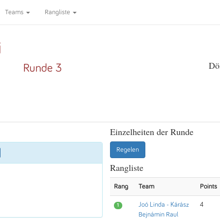
Teams
Rangliste
i
Dö
Runde 3
Einzelheiten der Runde
Regelen
Rangliste
Rang
Team
Points
Joó Linda - Kárász
4
1
Bejnámin Raul