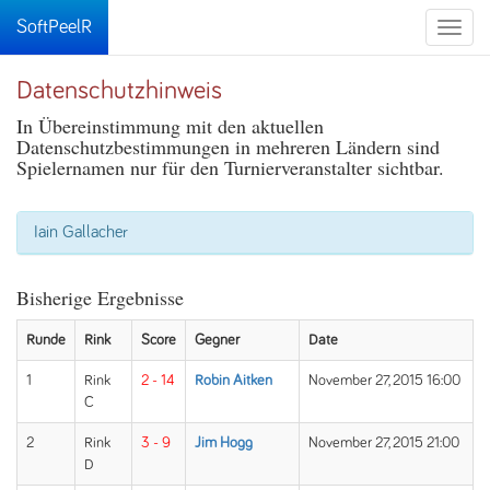
SoftPeelR
Toggle
naviga
Datenschutzhinweis
In Übereinstimmung mit den aktuellen
Datenschutzbestimmungen in mehreren Ländern sind
Spielernamen nur für den Turnierveranstalter sichtbar.
Iain Gallacher
Bisherige Ergebnisse
Runde
Rink
Score
Gegner
Date
1
Rink
2 - 14
Robin Aitken
November 27, 2015 16:00
C
2
Rink
3 - 9
Jim Hogg
November 27, 2015 21:00
D