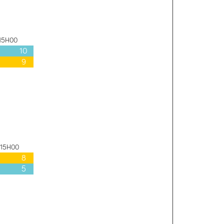
 15H00
10
9
- 15H00
8
5