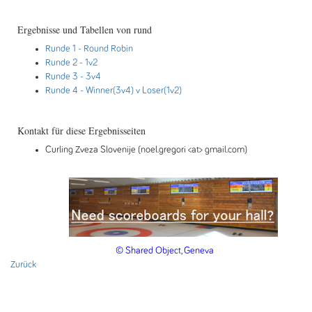
Ergebnisse und Tabellen von rund
Runde 1
- Round Robin
Runde 2
- 1v2
Runde 3
- 3v4
Runde 4
- Winner(3v4) v Loser(1v2)
Kontakt für diese Ergebnisseiten
Curling Zveza Slovenije (noel.gregori <at> gmail.com)
© Shared Object, Geneva
Zurück