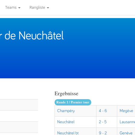
Teams
Rangliste
r de Neuchâtel
Ergebnisse
Runde 1 / Premier tour
Champéry
4 - 6
Megève
Neuchâtel
2 - 5
Lausann
Neuchâtel bt
9 - 2
Genève