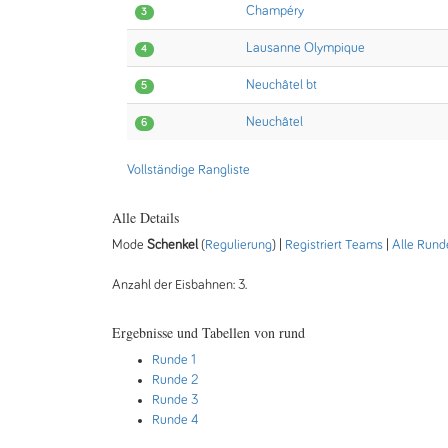
Champéry
3
Lausanne Olympique
4
Neuchâtel bt
5
Neuchâtel
6
Vollständige Rangliste
Alle Details
Mode
Schenkel
(
Regulierung
) |
Registriert Teams
|
Alle Rund
Anzahl der Eisbahnen: 3.
Ergebnisse und Tabellen von rund
Runde 1
Runde 2
Runde 3
Runde 4