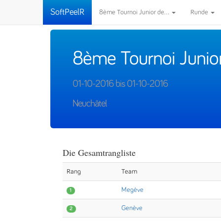
SoftPeelR
8ème Tournoi Junior de...
Runde
8ème Tournoi Junio
01-10-2016 bis 01-10-2016
Neuchâtel
Die Gesamtrangliste
Rang
Team
Megève
1
Genève
2