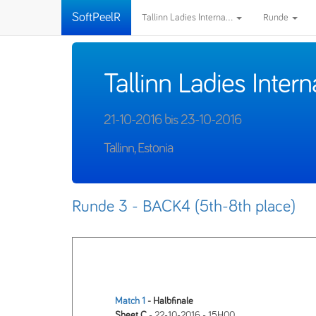
SoftPeelR
Tallinn Ladies Interna...
Runde
Tallinn Ladies Inter
21-10-2016 bis 23-10-2016
Tallinn, Estonia
Runde 3 - BACK4 (5th-8th place)
Match 1
- Halbfinale
Sheet C
- 22-10-2016 - 15H00