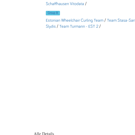
Schaffhausen Vitodata
/
Group B
Estonian Wheelchair Curling Team
/
Team Stasa-Sars
Slydis
/
Team Turmann - EST 2
/
Alle Details