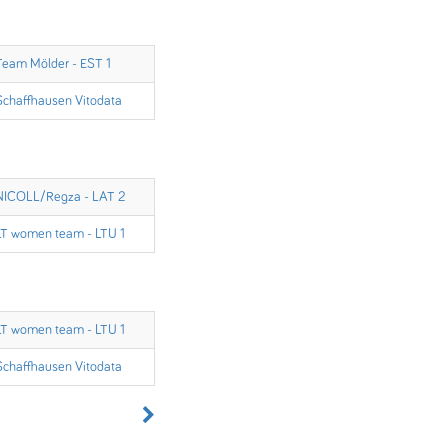
Team Mölder - EST 1
Schaffhausen Vitodata
NICOLL/Regza - LAT 2
LT women team - LTU 1
LT women team - LTU 1
Schaffhausen Vitodata