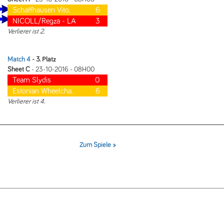
Schaffhausen Vito.
6
NICOLL/Regza - LA
3
Verlierer ist 2.
Match 4
- 3. Platz
Sheet C
- 23-10-2016 - 08H00
Team Slydis
0
Estonian Wheelcha.
6
Verlierer ist 4.
Zum Spiele »