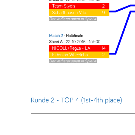
Team Slydis
2
Schaffhausen Vito.
9
Der Verlierer spielt in Spiel 4.
Match 2
- Halbfinale
Sheet A
- 22-10-2016 - 15H00
NICOLL/Regza - LA
14
Estonian Wheelcha.
2
Der Verlierer spielt in Spiel 4.
Runde 2 - TOP 4 (1st-4th place)