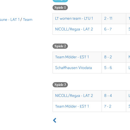
Spiele 1
LT women team - LTU 1
2 - 11
une - LAT 1
/
Team
NICOLL/Regza - LAT 2
6 - 7
Spiele 2
Team Mölder - EST 1
8 - 2
Schaffhausen Vitodata
5 - 6
Spiele 3
NICOLL/Regza - LAT 2
8 - 4
Team Mölder - EST 1
7 - 2