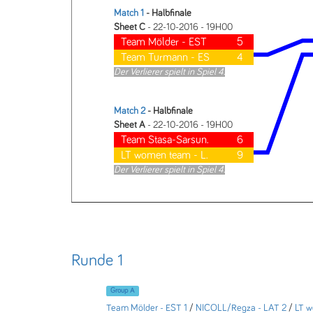
Match 1
- Halbfinale
Sheet C
- 22-10-2016 - 19H00
Team Mölder - EST
5
Team Turmann - ES
4
Der Verlierer spielt in Spiel 4.
Match 2
- Halbfinale
Sheet A
- 22-10-2016 - 19H00
Team Stasa-Sarsun.
6
LT women team - L.
9
Der Verlierer spielt in Spiel 4.
Runde 1
Group A
Team Mölder - EST 1
/
NICOLL/Regza - LAT 2
/
LT w