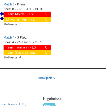
Match 3
- Finale
Sheet B
- 23-10-2016 - 11H30
Team Mölder - EST
2
LT women team - L.
5
Verlierer ist 2.
Match 4
- 3. Platz
Sheet A
- 23-10-2016 - 11H30
Team Turmann - ES
8
Team Stasa-Sarsun.
5
Verlierer ist 4.
Zum Spiele »
Ergebnisse
omen team - LTU 1
/
Group A