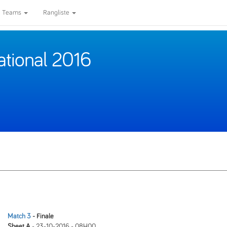
Teams
Rangliste
national 2016
Match 3
- Finale
Sheet A
- 23-10-2016 - 08H00