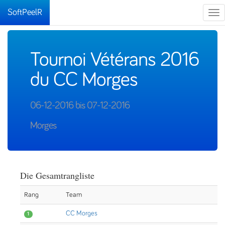
SoftPeelR
Tog
nav
Tournoi Vétérans 2016
du CC Morges
06-12-2016 bis 07-12-2016
Morges
Die Gesamtrangliste
Rang
Team
CC Morges
1