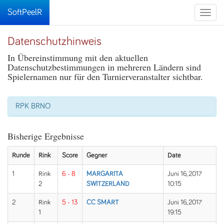
SoftPeelR
Toggle
naviga
Datenschutzhinweis
In Übereinstimmung mit den aktuellen
Datenschutzbestimmungen in mehreren Ländern sind
Spielernamen nur für den Turnierveranstalter sichtbar.
RPK BRNO
Bisherige Ergebnisse
Runde
Rink
Score
Gegner
Date
1
Rink
6 - 8
MARGARITA
Juni 16, 2017
2
SWITZERLAND
10:15
2
Rink
5 - 13
CC SMART
Juni 16, 2017
1
19:15