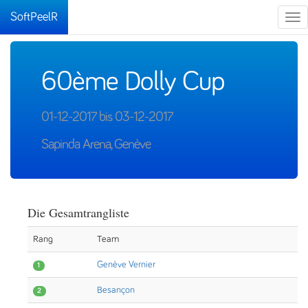
SoftPeelR
Tog
nav
60ème Dolly Cup
01-12-2017 bis 03-12-2017
Sapinda Arena, Genève
Die Gesamtrangliste
Rang
Team
Genève Vernier
1
Besançon
2