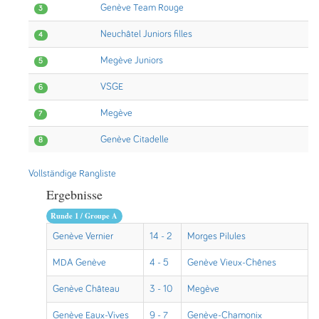
Genève Team Rouge
3
Neuchâtel Juniors filles
4
Megève Juniors
5
VSGE
6
Megève
7
Genève Citadelle
8
Vollständige Rangliste
Ergebnisse
Runde 1 / Groupe A
Genève Vernier
14 - 2
Morges Pilules
MDA Genève
4 - 5
Genève Vieux-Chênes
Genève Château
3 - 10
Megève
Genève Eaux-Vives
9 - 7
Genève-Chamonix