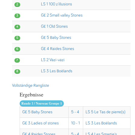
LS 1 100 z'illusions
2
GE 2 Small valley Stones
3
GE 1 Old Stones
4
GE 5 Baby Stones
5
GE 4 Raides Stones
6
LS 2 Vazi-vazi
7
LS 3 Les Boëlands
8
Vollständige Rangliste
Ergebnisse
Runde 1 / Nouveau Groupe 1
GE 5 Baby Stones
5 - 4
LS 5 Le Tas de pierre(s)
GE 3 Ladies of stones
10 - 1
LS 3 Les Boëlands
GE 4 Raides Stones
5 - 4
LS 4 Les Smartie's