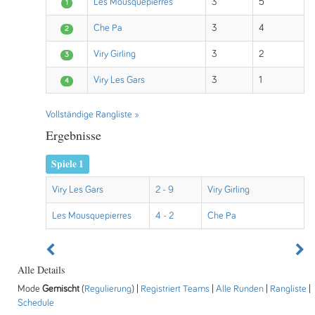
Les Mousquepierres
3
5
1
Che Pa
3
4
2
Viry Girling
3
2
3
Viry Les Gars
3
1
4
Vollständige Rangliste »
Ergebnisse
Spiele 1
Viry Les Gars
2 - 9
Viry Girling
Les Mousquepierres
4 - 2
Che Pa
Alle Details
Mode
Gemischt
(
Regulierung
) |
Registriert Teams
|
Alle Runden
|
Rangliste
|
Schedule