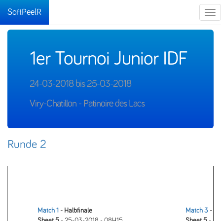
SoftPeelR
Tog
nav
1er Tournoi Junior IDF
24-03-2018 bis 25-03-2018
Viry-Chatillon - Patinoire des Lacs
Runde 2
Match 1
- Halbfinale
Match 3
- Fi
Sheet 5
- 25-03-2018 - 08H15
Sheet 5
- 25