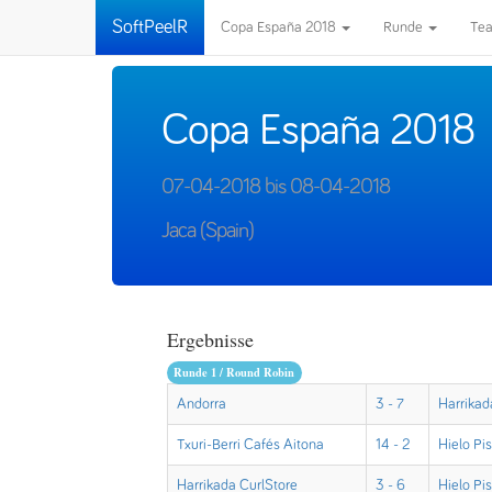
SoftPeelR
Copa España 2018
Runde
Te
Copa España 2018
07-04-2018 bis 08-04-2018
Jaca (Spain)
Ergebnisse
Runde 1 / Round Robin
Andorra
3 - 7
Harrikad
Txuri-Berri Cafés Aitona
14 - 2
Hielo Pi
Harrikada CurlStore
3 - 6
Hielo Pi