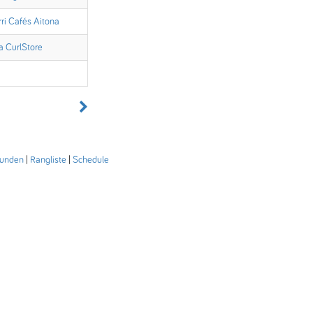
rri Cafés Aitona
a CurlStore
Runden
|
Rangliste
|
Schedule