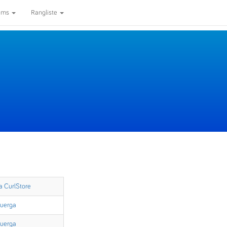
ams
Rangliste
a CurlStore
suerga
suerga