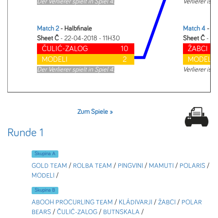
Der Verlierer spielt in Spiel 4.
Verlierer ist 2
Match 2
- Halbfinale
Match 4
- 3. 
Sheet Č
- 22-04-2018 - 11H30
Sheet Č
- 22
ČULIĆ-ZALOG
10
ŽABCI
MODELI
2
MODELI
Der Verlierer spielt in Spiel 4.
Verlierer ist 4
Zum Spiele »
Runde 1
Skupina A
GOLD TEAM
/
ROLBA TEAM
/
PINGVINI
/
MAMUTI
/
POLARIS
/
MODELI
/
Skupina B
ABOOH PROCURLING TEAM
/
KLÁDIVARJI
/
ŽABCI
/
POLAR
BEARS
/
ČULIĆ-ZALOG
/
BUTNSKALA
/